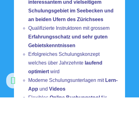
interessantem und vielseitigem
Schulungsgebiet im Seebecken und
an beiden Ufern des Zürichsees
Qualifizierte Instruktoren mit grossem
Erfahrungsschatz und sehr guten
Gebietskenntnissen
Erfolgreiches Schulungskonzept
welches über Jahrzehnte
laufend
optimiert
wird

Moderne Schulungsunterlagen mit
Lern-
Infos und Anmeldung
App
und
Videos
Flexibles
Online Buchungstool
für
Lernende
Und ausserdem
Das
beste Preis- Leistungsverhältnis
am Zürichsee!