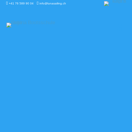


+41 76 589 90 04
info@lunasailing.ch