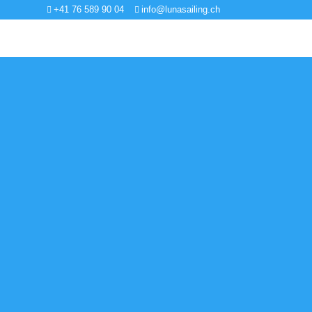
+41 76 589 90 04
info@lunasailing.ch

